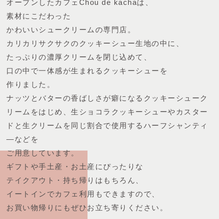
オープンしたカフェChou de kachaは、
素材にこだわった
かわいいシュークリームの専門店。
カリカリサクサクのクッキーシュー生地の中に、
たっぷりの濃厚クリームを閉じ込めて、
口の中で一体感が生まれるクッキーシューを
作りました。
ナッツとバターの香ばしさが癖になるクッキーシューク
リームをはじめ、
生ショコラクッキーシューやカスター
ドと生クリームを同じ割合で使用する
ハーフシャンティ
―などを
ご用意しています。
ギフトや手土産・お土産にぴったりな
テイクアウト・持ち帰りはもちろん、
イートインでカフェ利用もできますので、
お買い物帰りにもぜひお立ち寄りください。